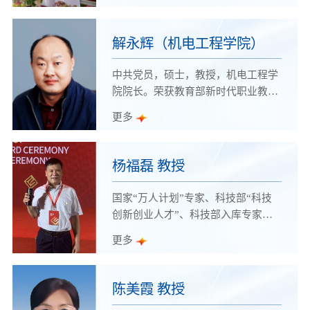
解永辉（机电工程学院）
中共党员，硕士，教授，机电工程学
院院长。荣获教育部新时代职业教育
名师（名匠）培育对象、全国优秀指
更多
导教师、中国机电职业教育教学名
师，山东省技术能手、山东省首批青
年技能名师；潍坊市“十大”科技创新
杨福磊 教授
青年、潍坊市“富民兴潍”劳动奖章等
荣誉称号。兼任全国航空工业职业教
国家“万人计划”专家、科技部“科技
育教学指导委员会，中国模具协会会
创新创业人才”、科技部入库专家及
员、中国自动化学会会员、山东省科
上海市政府入库专家，研究员/正高级
更多
技厅科技特派员、山东省教育厅高等
工程师。
学校专业宣讲团专家、山东省机械工
业科技协会标准化工作委员会副主任
陈美霞 教授
等。