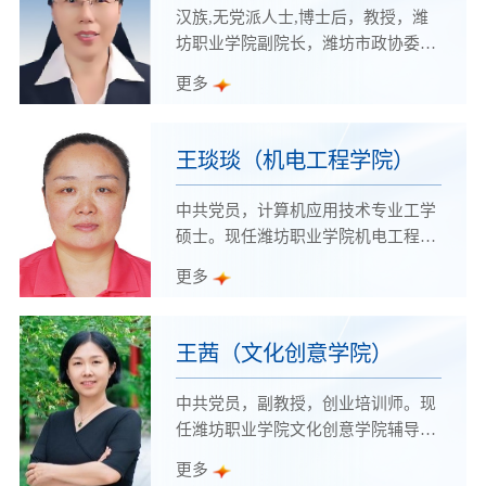
汉族,无党派人士,博士后，教授，潍
坊职业学院副院长，潍坊市政协委
员。2005年博士研究生毕业，获农学
更多
博士学位，2006至2010年在山东农业
大学进行的博士后研究工作圆满结束
并顺利出站。
王琰琰（机电工程学院）
中共党员，计算机应用技术专业工学
硕士。现任潍坊职业学院机电工程学
院电子电气专业教师、副教授，兼任
更多
学院电子DIY创新协会指导教师，主
要从事智能控制技术方向的研究。
王茜（文化创意学院）
中共党员，副教授，创业培训师。现
任潍坊职业学院文化创意学院辅导员
办公室主任兼团总支书记。第四批山
更多
东省辅导员名师工作室“匠心职引”工