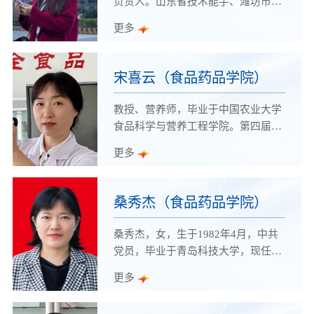
负责人。山东省技术能手、潍坊市青
生参加山东省职业院校技能大赛“机
年岗位技术能手、潍坊职业学院优质
更多
器人系统集成”赛项，获得三等奖1
校建设先进个人，1+X数据采集职业
项；指导学生参加山东省大学生科技
技能等级认证考评员。
创新大赛获得二等奖1项，荣获2022
宋喜云（食品药品学院）
年度 “山东省技术能手”称号。
教授、营养师，毕业于中国农业大学
食品科学与营养工程学院。第四届全
国农业职业教育教学名师，全国食品
更多
工业管理中心专家委员会委员；潍坊
市蚕桑产品深加工工程技术中心主
任，潍坊市食品工业研究会专家委
桑秀杰（食品药品学院）
员，潍坊市营养学会专家委员；学院
食品加工技术专业学科带头人、首届
桑秀杰，女，生于1982年4月，中共
“教书育人十大模范教师”、食品教研
党员，毕业于青岛科技大学，现任食
室主任。
品药品学院团总支书记兼辅导员办公
更多
室主任。获评国赛优秀指导教师、山
东高校优秀辅导员、潍坊市教学能