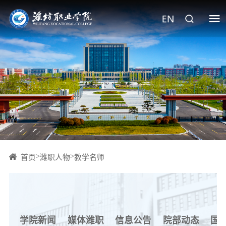
>
>
首页
潍职人物
教学名师
学院新闻
媒体潍职
信息公告
院部动态
国