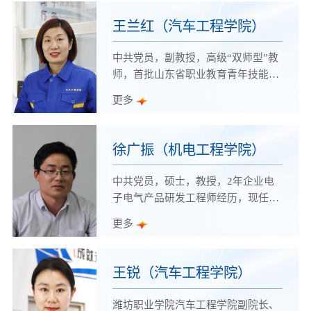
师，主要从事汽车新型汽车动力装
手。
置、汽车智能技术研究。
王兰红（汽车工程学院）
中共党员，副教授，高级“双师型”教
师，首批山东省职业教育青年技能名
师，中国墨子学会职业教育研究会会
更多
员、省国家知识产权保护中心入库专
家、市科技智库岗位专家。现任汽车
工程学院教学管理办公室主任，是山
徐广振（机电工程学院）
东省职业教育教学创新团队、山东省
技能大师工作室团队、山东省黄大年
中共党员，硕士，教授，2年企业电
式教师团队核心成员。
子电气产品研发工程师经历，现任机
电工程学院智能电子技术教研室主
更多
任，机电一体化技术专业、智能机器
人技术专业负责人。主要研究方向智
能控制工程。嵌入式系统设计工程
王锐（汽车工程学院）
师，电工技师。全国机械行指委智能
制造技术专业指导委员会委员、山东
潍坊职业学院汽车工程学院副院长、