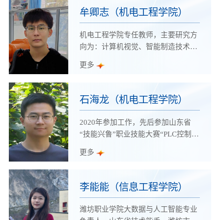
业教育教学名师，国家级职业教育教
牟卿志（机电工程学院）
师教学创新团队核心成员、省级教学
成果奖获得者、山东省农业重大应用
机电工程学院专任教师，主要研究方
技术创新项目负责人。山东省政府采
向为：计算机视觉、智能制造技术
购评审专家（土壤肥料方向）、1+X
等。近年来承担《智能机器人技术基
更多
设施蔬菜职业技能等级证书工作委员
础》、《移动机器人及ROS技术》、
会常务委员。工作三十余年来，一直
《数控加工与编程》等专业课的教学
致力于土壤培肥、植物营养管理、科
工作，三次教学评价获评“优秀”等
石海龙（机电工程学院）
学施肥等领域从事教学、科研、技术
级。获评潍坊职业学院先进个人、工
推广、社会服务等工作。
会工作先进个人等荣誉称号，2022年
2020年参加工作，先后参加山东省
度获评“山东省技术能手”称号，2023
“技能兴鲁”职业技能大赛“PLC控制与
年度获评“潍坊市青年岗位能手”称号
数据采集应用”、“工业机器人系统操
更多
作员”赛项，山东省职业院校技能大
赛“机器人系统集成”赛项，获得一等
奖1项，三等奖2项；指导学生参加山
李能能（信息工程学院）
东省职业院校技能大赛“现代电气控
制系统安装与调试”赛项获得一等奖1
潍坊职业学院大数据与人工智能专业
项、二等奖1项、三等奖1项，指导学