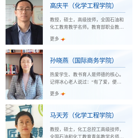
手、优秀教师，优秀共产党员等荣誉
高庆平（化学工程学院）
称号
教授，硕士，高级技师，全国石油和
化工教育教学名师。教育部职业教育
基础专家库专家，全国石油和化工职
更多
业教育教学指导委员会副秘书长，山
东省化工职业教育委员会副主任委
员。全国石油和化工教育优秀教学团
孙晓燕（国际商务学院）
队、山东省教学创新团队、山东省高
水平专业群负责人。
热爱学生、教书育人是师德的核心。
记得冰心老人说过：“有了爱，便有
了一切；有了爱，才有教育的先
更多
机。”师爱，是教育的前提，这种爱
不在轰轰烈烈的誓言中，而在平日教
育教学的点点滴滴中。
马天芳（化学工程学院）
教授，硕士，化工总控工高级技师，
全国石油和化工教育青年教学名师，