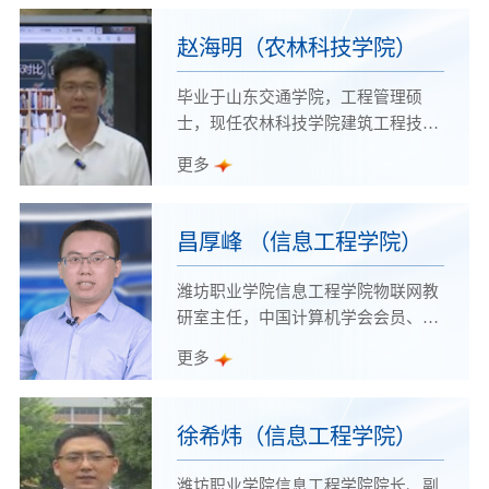
合规师，获“技能兴鲁”全省创业讲师
教学能力大赛二等奖、山东省创新创
赵海明（农林科技学院）
业类精品微课比赛一等奖、第46届世
界技能大赛优秀指导教师、潍坊市涉
毕业于山东交通学院，工程管理硕
案企业合规第三方监督评估机制第一
士，现任农林科技学院建筑工程技术
批专家组成员、山东省人社厅创业创
专业负责人，工程测量工、绿化工技
更多
新讲师团成员、潍坊职业学院高水平
能鉴定考评员，山东省技术能手、齐
骨干教师。
鲁建设工匠。
昌厚峰 （信息工程学院）
潍坊职业学院信息工程学院物联网教
研室主任，中国计算机学会会员、山
东省职业教育青年专家库成员、潍坊
更多
市智慧园区窄带物联网技术与应用重
点实验室主任。物联网安装调试员职
业技能等级二级技师、传感网应用开
徐希炜（信息工程学院）
发职业技能等级认证“金牌培训专
家”、IT运维高级工程师。先后获评
潍坊职业学院信息工程学院院长、副