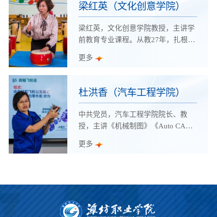
育虚拟现实技术应用专业教学资源库
梁红英（文化创意学院）
建设。荣获全国职业院校技能大赛优
秀指导教师、潍坊职业学院教学名
梁红英，文化创意学院教授，主讲学
师、潍坊职业学院师德标兵等荣誉称
前教育专业课程。从教27年，扎根讲
号。
台，深耕课堂，以高尚的人格感染
更多
人，以丰富的学识引导人，以博大的
胸怀爱护人。曾获得山东省职业院校
教学能力大赛三等奖、山东省职业院
杜洪香（汽车工程学院）
校信息化教学大赛三等奖、山东师范
学校语文优质课评选一等奖等奖项，
中共党员，汽车工程学院院长、教
荣获潍坊市教学能手、学院师德标兵
授，主讲《机械制图》《Auto CAD
等荣誉称号。
实训教程》等课程。曾获第六届山东
更多
省教学名师、山东高校十大师德标
兵、全国职业院校职业技能大赛优秀
工作者、潍坊市“富民兴潍”劳动奖
章、潍坊市市直机关优秀党员、潍坊
市职业教育先进个人等多项荣誉称
号，是一名忠于人民教育事业的“四