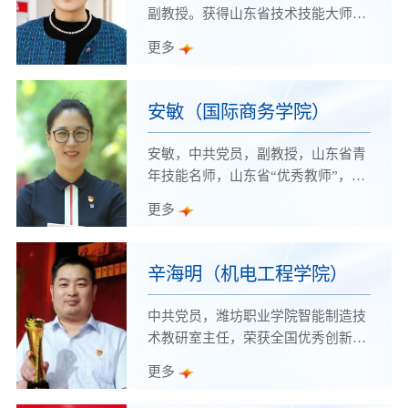
省职业教育青年专家、山东省自动化
副教授。获得山东省技术技能大师、
学会理事、山东省人工智能学会个人
山东省职业教育青年技能名师、潍坊
更多
会员、1+X工业机器人操作与运维职
市滨海区首席技师、潍坊职业学院教
业技能等级证书考评员。
学名师等荣誉称号。是山东省教学创
新团队主持人，入选中国国际“互联
安敏（国际商务学院）
网+”大赛专家库专家，担任山东省教
育科学研究院兼职教研员、山东省精
安敏，中共党员，副教授，山东省青
品在线开放课程主持人、山东省精品
年技能名师，山东省“优秀教师”，山
资源共享课主持人、山东省课程思政
东省“女职工建功立业标兵”，学院
更多
示范项目主持人。
“教学名师”、首届“教书育人十大模
范教师”、优秀“辅导员（班主
任）”。
辛海明（机电工程学院）
中共党员，潍坊职业学院智能制造技
术教研室主任，荣获全国优秀创新创
业导师、中国机电职业教育教学名
更多
师、山东省教书育人楷模、山东省职
业教育青年技能名师、山东省师德宣