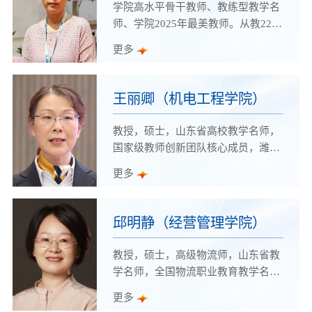
学院高水平骨干教师、教练型教学名
优秀教师、就业工作先进个人、优秀
师、学院2025年最美教师。从教22
教学质量奖等。
年，扎根职教一线，用实干与坚守诠
更多
释着人民教师的责任与担当。创新实
施“四真一服”课程建设模式，用耐心
和匠心打造的“以花育人，技能立人”
王丽卿（机电工程学院）
插花与花艺设计高效课堂。
教授，硕士，山东省高校教学名师，
国家级教师创新团队核心成员，潍坊
市优秀教师，学院首届“教书育人十
更多
大模范教师”，自动化技术教研室主
任。
邱明静（经营管理学院）
教授，硕士，高级物流师，山东省教
学名师，全国物流职业教育教学名
师，学院“教书育人十大模范教师”
更多
“十大最美教师” ，全国物流职业教育