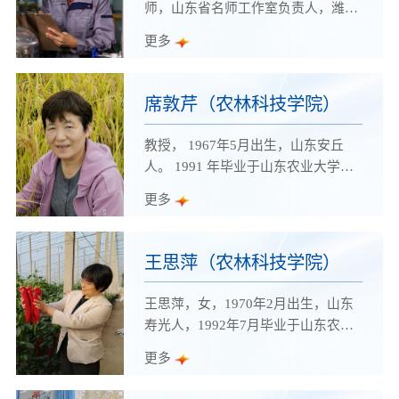
师，山东省名师工作室负责人，潍坊
校技能大赛优秀指导老师、山东省高
市“巾帼建功”岗位明星，潍坊职业学
更多
等学校教学名师、潍坊市技术能手、
院首届教书育人十大模范教师，潍坊
潍坊市教学能手、学院师德标兵、科
职业学院教学名师、师德标兵，“全
研工作先进个人；多次荣获学院优秀
国化工总控工技能大赛”优秀指导教
席敦芹（农林科技学院）
教师和优质授课教师等荣誉称号。
师，全国职业院校技能大赛优秀裁判
员。主持省级精品课程2门，主编国
教授， 1967年5月出生，山东安丘
家规划教材2本，获全国石油和化工
人。 1991 年毕业于山东农业大学植
教育教学成果特等奖1项，获山东省
保专业，2005 年获山东农业大学推
更多
教学成果二等奖、三等奖各1项；
广硕士学位，双师型教师，学院首届
主、参研省、市级课题12项；发表核
中青年骨干教师。毕业30多年来，一
心期刊论文16篇，被SCI收录6篇。
直从事园艺病虫害防治、园林病虫害
王思萍（农林科技学院）
防治的教学、科研、技术推广工作。
王思萍，女，1970年2月出生，山东
寿光人，1992年7月毕业于山东农业
大学农学系，获农学学士学位，2005
更多
年12月获山东农业大学农业推广硕士
学位。教授，农艺技师，全国农业职