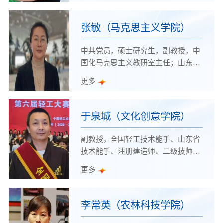
作室主持人，优秀共产党员。
张敏（马克思主义学院）
中共党员，硕士研究生，副教授，中
国化马克思主义教研室主任；山东省
学校优秀思政课教师，山东省思政金
更多
课主持人，潍坊市十佳思政课教师，
潍坊市思政课教师年度人物；潍坊市
高校十大思政精品课程主持人、潍坊
于泉城（文化创意学院）
市思政金课主持人；学院师德标兵、
优秀教师、网络教育名师、高水平骨
副教授，全国轻工技术能手、山东省
干教师，优秀教学团队带头人。
技术能手、注册建造师、二级技师；
先后获得全国职业院校技能大赛优秀
更多
指导教师、省职业院校技能大赛优秀
指导教师、山东省职业技能竞赛优秀
裁判员、山东省职业院校技能大赛优
李常英（农林科技学院）
秀指导教师、全省劳动和技能竞赛先
进个人；多次评为学校先进工作者、