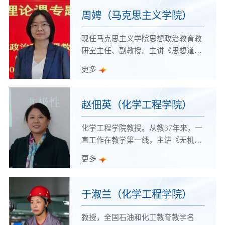
讲团成员、山东青年五四奖章、山东
周娉（马克思主义学院）
省电子信息行业先进工作者，入选山
东省教育人才典型成果展、潍坊市有
现任马克思主义学院思想政治教育教
突出贡献中青年专家、风筝都最美科
研室主任、副教授。主讲《思想道德
技工作者、潍坊市科学技术青年奖、
与法治》、《形势与政策》等课程，
更多
潍坊市五一劳动奖章。担任中国国际
是首届全国高校 思政课教学展示活动
大学生创新大赛评委专家、全国机械
特等奖、山东省高校青年教师教学比
行指委服务型专指委委员、全国航空
赛一等奖获得者，山东省学校思政课
赵佃英（化学工程学院）
行指委课程思政专门委员会委员、山
“金课”主持人，山东高校思政课教学
东省机械工业科学技术协会副秘书
青年名师工作室主持人，被授予山东
化学工程学院教授。从教37年来，一
长、山东省创新创业教育指导委员会
省学校优秀思政课教师、山东高校思
直工作在教学第一线，主讲《无机化
委
想政治教育工作先进个人、潍坊市
学》《分析化学》等课程，承担技能
更多
“五一”劳动奖章、潍坊市“三八”红旗
大赛指导等工作。先后担任过全国化
手、潍坊市思政课教师年度人物、潍
工高等职业教育教学指导委员会基础
坊高校十佳思政课教师、学院首届
化学类专业委员会委员、全国石油和
于淑兰（化学工程学院）
“教书育人十大模范教师”、部队“十
化工职业教育教学指导委员会高职化
佳军嫂”等荣誉称号。
工基础课程专业委员会委员、国家职
教授，全国石油和化工教育教学名
业技能竞赛裁判员。曾获全国职业院